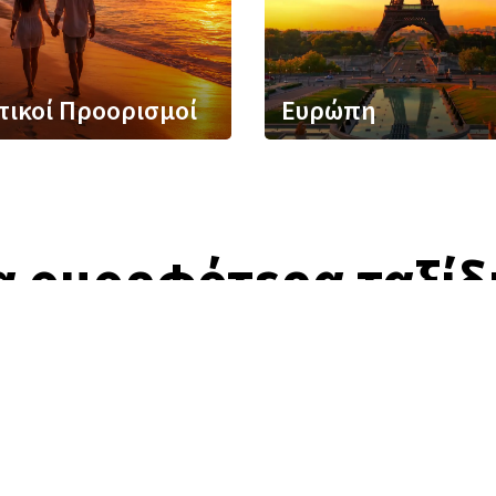
τικοί Προορισμοί
Ευρώπη
α ομορφότερα ταξίδ
Προορισμοι που δεν θελετε να χασετε
τος