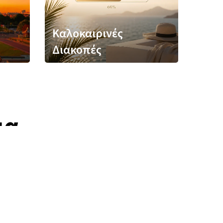
Καλοκαιρινές
Διακοπές
ια