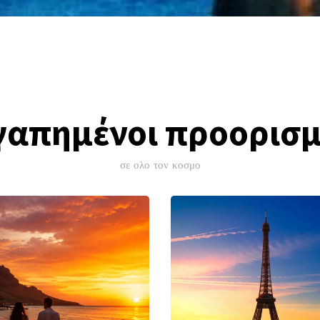
γαπημένοι προορισμ
σε ολο τον κοσμο