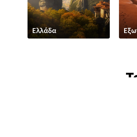
Ελλάδα
Εξω
Τ
Ιούλιος Αύγουσ